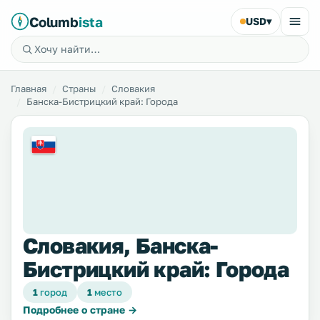
Columb
ista
USD
▾
Главная
Страны
Словакия
Банска-Бистрицкий край: Города
Словакия, Банска-
Бистрицкий край: Города
1
город
1
место
Подробнее о стране →