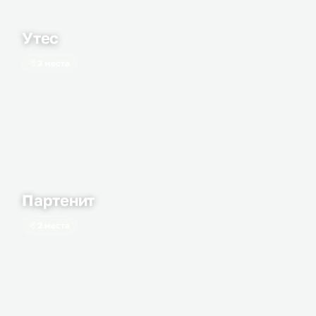
Утес
3 места
Партенит
2 места