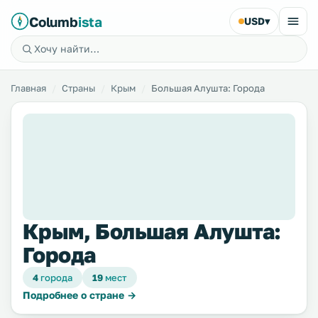
Columb
ista
USD
▾
Главная
Страны
Крым
Большая Алушта: Города
Крым, Большая Алушта:
Города
4
города
19
мест
Подробнее о стране →