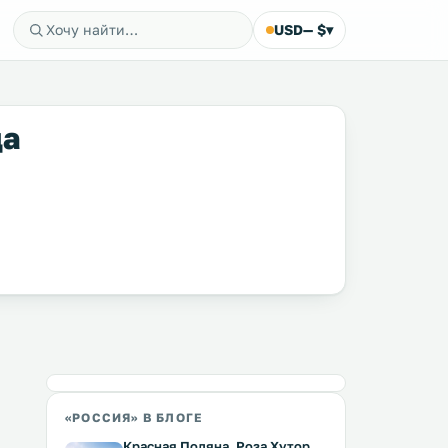
USD
— $
▾
да
«РОССИЯ» В БЛОГЕ
Красная Поляна, Роза Хутор,