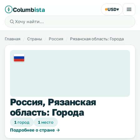
Columb
ista
USD
▾
Главная
Страны
Россия
Рязанская область: Города
Россия, Рязанская
область: Города
1
город
1
место
Подробнее о стране →