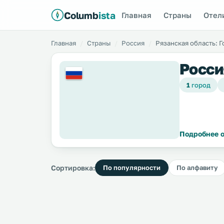
Columb
ista
Главная
Страны
Отел
Главная
Страны
Россия
Рязанская область: 
Росси
1
город
Подробнее о
Сортировка:
По популярности
По алфавиту