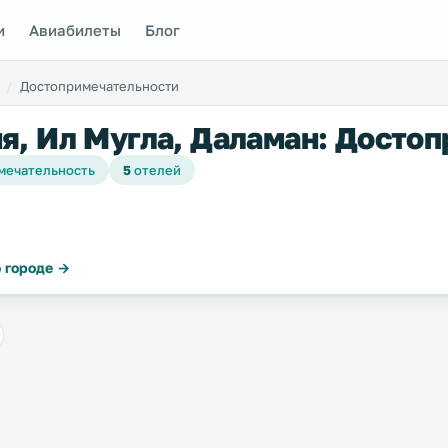
и
Авиабилеты
Блог
Достопримечательности
я, Ил Мугла, Даламан: Досто
мечательность
5
отелей
 городе →