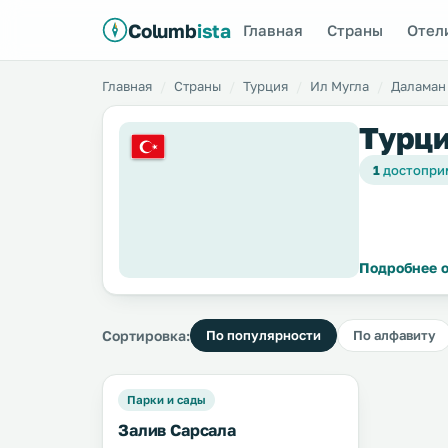
Columb
ista
Главная
Страны
Отел
Главная
Страны
Турция
Ил Мугла
Даламан
Турци
1
достопри
Подробнее о
Сортировка:
По популярности
По алфавиту
Парки и сады
Залив Сарсала