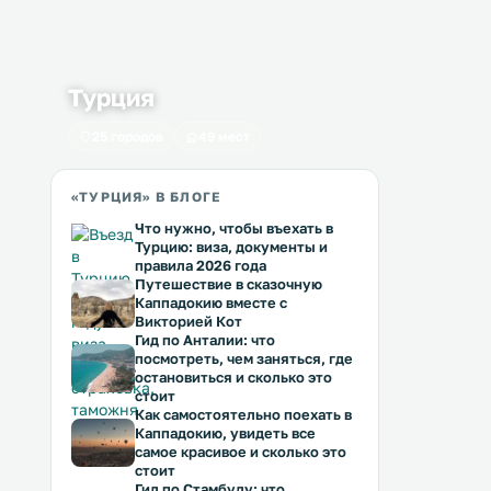
Турция
25 городов
49 мест
«ТУРЦИЯ» В БЛОГЕ
Что нужно, чтобы въехать в
Турцию: виза, документы и
правила 2026 года
Путешествие в сказочную
Каппадокию вместе с
Викторией Кот
Гид по Анталии: что
посмотреть, чем заняться, где
остановиться и сколько это
стоит
Как самостоятельно поехать в
Каппадокию, увидеть все
самое красивое и сколько это
стоит
Гид по Стамбулу: что