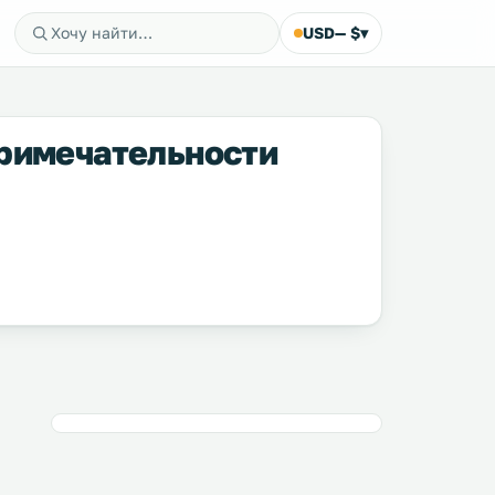
USD
— $
▾
примечательности