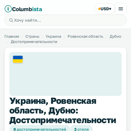
Columb
ista
USD
▾
Главная
Страны
Украина
Ровенская область
Дубно
Достопримечательности
Украина, Ровенская
область, Дубно:
Достопримечательности
9
достопримечательностей
3
отеля