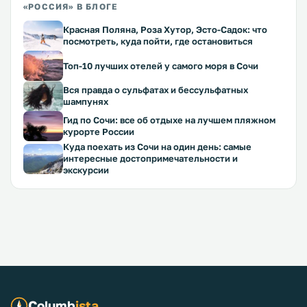
«РОССИЯ» В БЛОГЕ
Красная Поляна, Роза Хутор, Эсто-Садок: что
посмотреть, куда пойти, где остановиться
Топ-10 лучших отелей у самого моря в Сочи
Вся правда о сульфатах и бессульфатных
шампунях
Гид по Сочи: все об отдыхе на лучшем пляжном
курорте России
Куда поехать из Сочи на один день: самые
интересные достопримечательности и
экскурсии
Columb
ista