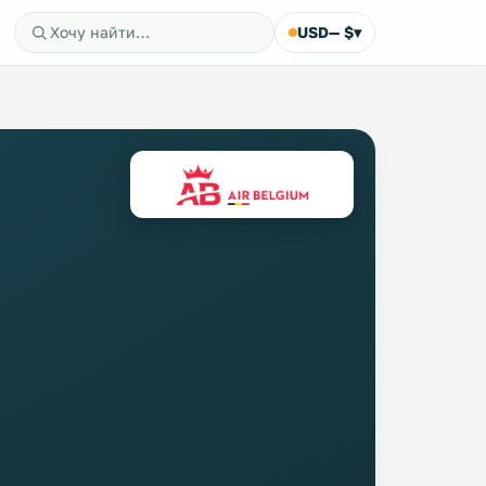
USD
— $
▾