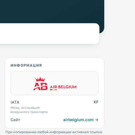
ИНФОРМАЦИЯ
IATA
KF
Межд. ассоциация
воздушного транспорта
Сайт
airbelgium.com →
При копировании любой информации активная ссылка