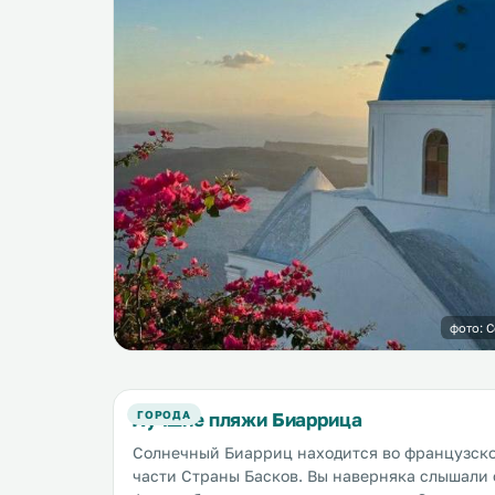
фото: 
Лучшие пляжи Биаррица
ГОРОДА
Солнечный Биарриц находится во французск
части Страны Басков. Вы наверняка слышали 