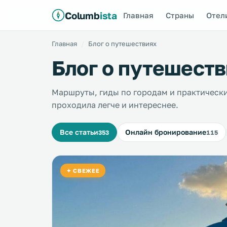
Columb
ista
Главная
Страны
Отел
Главная
Блог о путешествиях
Блог о путешеств
Маршруты, гиды по городам и практически
проходила легче и интереснее.
Все статьи
Онлайн бронирование
353
115
✦ СВЕЖЕЕ