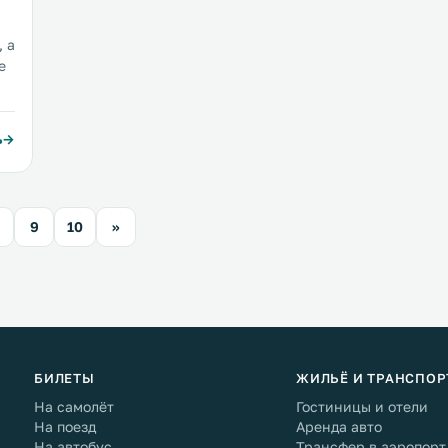
ей
 а
е
ь
и
й
9
10
»
БИЛЕТЫ
ЖИЛЬЁ И ТРАНСПОР
На самолёт
Гостиницы и отели
На поезд
Аренда авто
На автобус
Трансфер в аэропорт