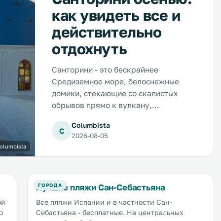
как увидеть все и
действительно
отдохнуть
Санторини - это бескрайнее
Средиземное море, белоснежные
домики, стекающие со скалистых
обрывов прямо к вулкану,
бесконечные пляжи с мягким песком,
Columbista
аутентичные отели и гостевые дома,
C
2026-08-05
самые красивые в мире закаты,
Columbista
вкусная и полезная еда, ленивые
коты, отдыхающие везде, где можно
отдохнуть, и океан впечатлений. Мы
Лучшие пляжи Сан-Себастьяна
ГОРОДА
поехали на отдых в сентябре, чтобы
своими глазами увидеть все самые
ой
Все пляжи Испании и в частности Сан-
красивые города и пляжи, составить
о
Себастьяна - бесплатные. На центральных