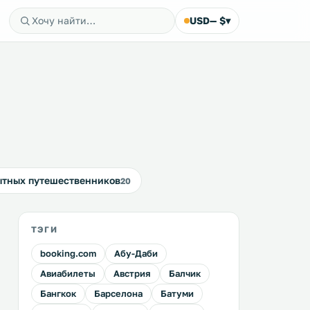
USD
— $
▾
ытных путешественников
20
ТЭГИ
booking.com
Абу-Даби
Авиабилеты
Австрия
Балчик
Бангкок
Барселона
Батуми