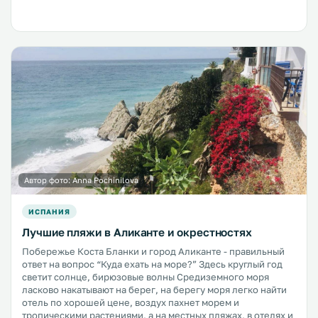
Автор фото:
Anna Pochinilova
ИСПАНИЯ
Лучшие пляжи в Аликанте и окрестностях
Побережье Коста Бланки и город Аликанте - правильный
ответ на вопрос “Куда ехать на море?” Здесь круглый год
светит солнце, бирюзовые волны Средиземного моря
ласково накатывают на берег, на берегу моря легко найти
отель по хорошей цене, воздух пахнет морем и
тропическими растениями, а на местных пляжах, в отелях и