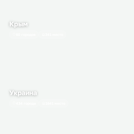
Крым
60 городов
341 место
Украина
434 города
1641 место