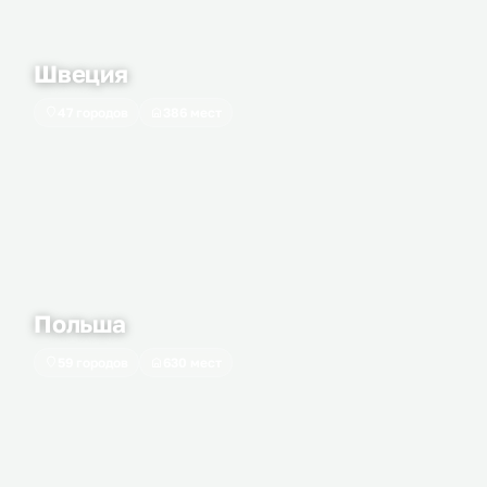
Швеция
47 городов
386 мест
Польша
59 городов
630 мест