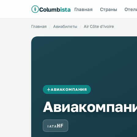
Columb
ista
Главная
Страны
Отел
Главная
Авиабилеты
Air Côte d'Ivoire
АВИАКОМПАНИЯ
Авиакомпания
HF
IATA