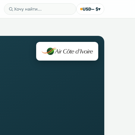
USD
— $
▾