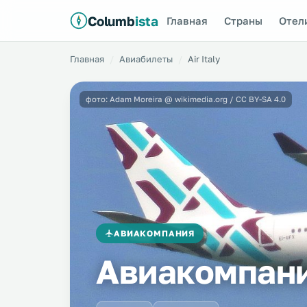
Columb
ista
Главная
Страны
Отел
Главная
Авиабилеты
Air Italy
фото: Adam Moreira @ wikimedia.org / CC BY-SA 4.0
АВИАКОМПАНИЯ
Авиакомпания