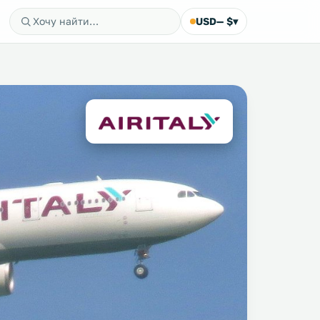
USD
— $
▾