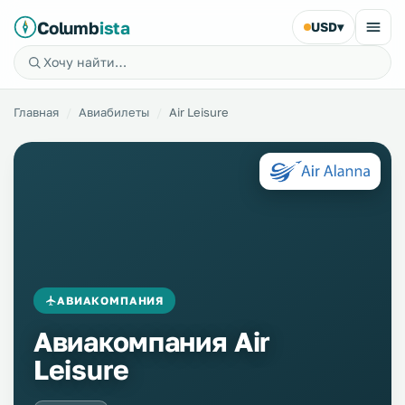
Columb
ista
USD
▾
Главная
Авиабилеты
Air Leisure
АВИАКОМПАНИЯ
Авиакомпания Air
Leisure