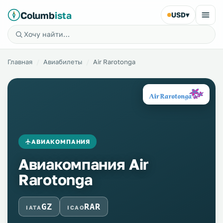
Columb
ista
USD
▾
Главная
Авиабилеты
Air Rarotonga
АВИАКОМПАНИЯ
Авиакомпания Air
Rarotonga
GZ
RAR
IATA
ICAO