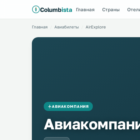
Columb
ista
Главная
Страны
Отел
Главная
Авиабилеты
AirExplore
АВИАКОМПАНИЯ
Авиакомпани