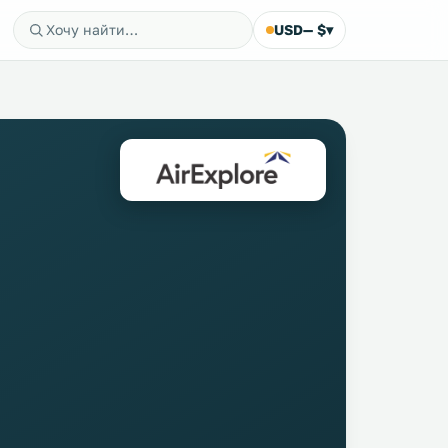
USD
— $
▾