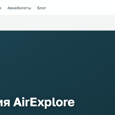
и
Авиабилеты
Блог
я AirExplore