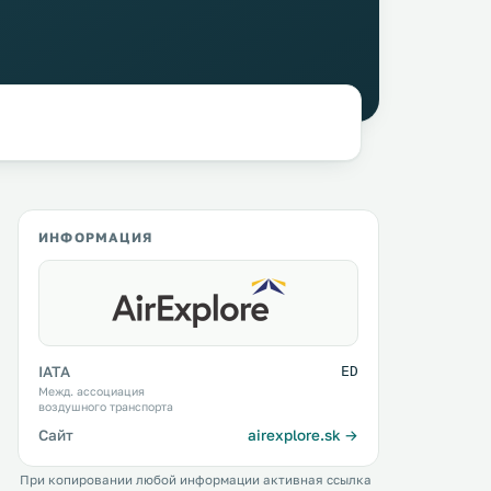
ИНФОРМАЦИЯ
IATA
ED
Межд. ассоциация
воздушного транспорта
Сайт
airexplore.sk →
При копировании любой информации активная ссылка