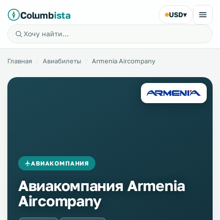
Columb
ista
USD
▾
Главная
Авиабилеты
Armenia Aircompany
АВИАКОМПАНИЯ
Авиакомпания Armenia
Aircompany