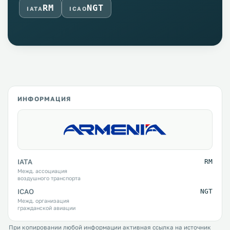
RM
NGT
IATA
ICAO
ИНФОРМАЦИЯ
IATA
RM
Межд. ассоциация
воздушного транспорта
ICAO
NGT
Межд. организация
гражданской авиации
При копировании любой информации активная ссылка на источник