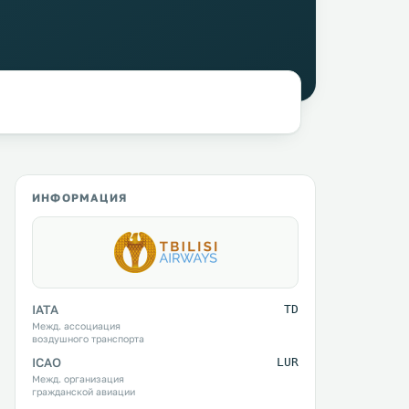
ИНФОРМАЦИЯ
IATA
TD
Межд. ассоциация
воздушного транспорта
ICAO
LUR
Межд. организация
гражданской авиации