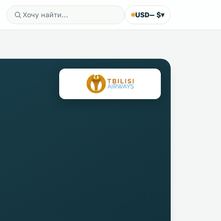
USD
— $
▾