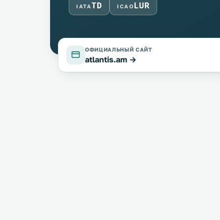
TD
LUR
IATA
ICAO
ОФИЦИАЛЬНЫЙ САЙТ
atlantis.am →