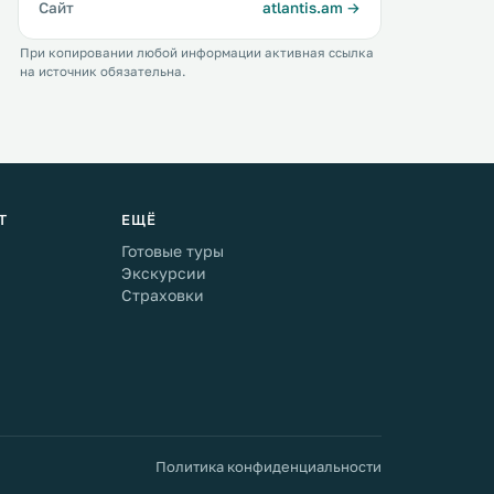
Сайт
atlantis.am →
При копировании любой информации активная ссылка
на источник обязательна.
Т
ЕЩЁ
Готовые туры
Экскурсии
Страховки
Политика конфиденциальности