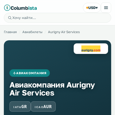
Columb
ista
USD
▾
Главная
Авиабилеты
Aurigny Air Services
АВИАКОМПАНИЯ
Авиакомпания Aurigny
Air Services
GR
AUR
IATA
ICAO