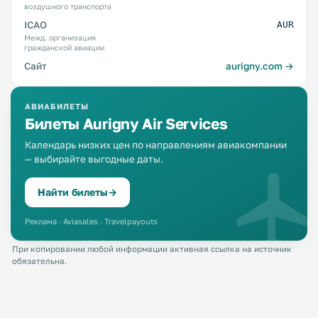
воздушного транспорта
ICAO
AUR
Межд. организация
гражданской авиации
Сайт
aurigny.com →
АВИАБИЛЕТЫ
Билеты Aurigny Air Services
Календарь низких цен по направлениям авиакомпании
— выбирайте выгодные даты.
Найти билеты
→
Реклама · Aviasales · Travelpayouts
При копировании любой информации активная ссылка на источник
обязательна.