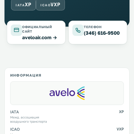
XP
VXP
IATA
ICAO
ОФИЦИАЛЬНЫЙ
ТЕЛЕФОН
САЙТ
(346) 616-9500
aveloair.com →
ИНФОРМАЦИЯ
IATA
XP
Межд. ассоциация
воздушного транспорта
ICAO
VXP