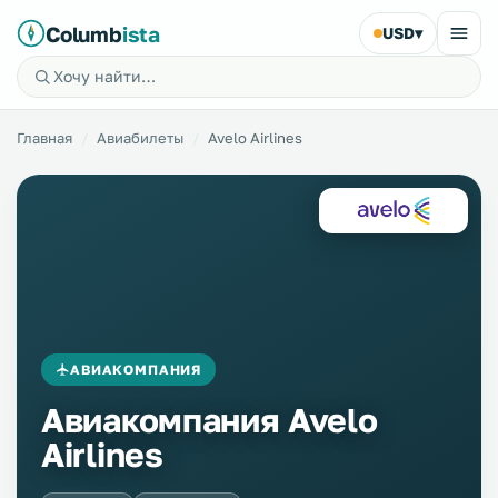
Columb
ista
USD
▾
Главная
Авиабилеты
Avelo Airlines
АВИАКОМПАНИЯ
Авиакомпания Avelo
Airlines