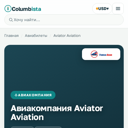
Columb
ista
USD
▾
Главная
Авиабилеты
Aviator Aviation
АВИАКОМПАНИЯ
Авиакомпания Aviator
Aviation