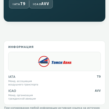
T9
AVV
IATA
ICAO
ИНФОРМАЦИЯ
IATA
T9
Межд. ассоциация
воздушного транспорта
ICAO
AVV
Межд. организация
гражданской авиации
При копировании любой информации активная ссылка на источник