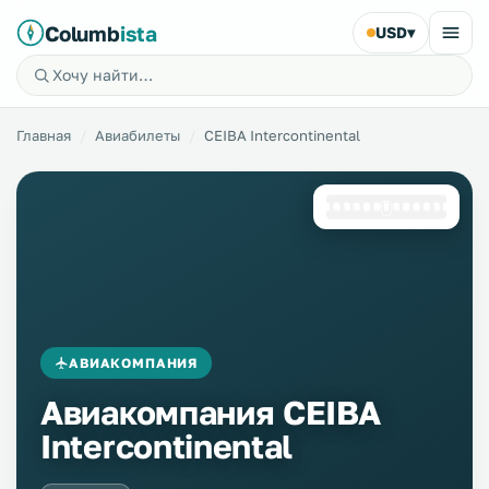
Columb
ista
USD
▾
Главная
Авиабилеты
CEIBA Intercontinental
АВИАКОМПАНИЯ
Авиакомпания CEIBA
Intercontinental