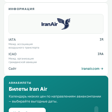
ИНФОРМАЦИЯ
IATA
IR
Межд. ассоциация
воздушного транспорта
ICAO
IRA
Межд. организация
гражданской авиации
Сайт
iranair.com →
АВИАБИЛЕТЫ
Билеты Iran Air
Календарь низких цен по направлениям авиакомпании
— выбирайте выгодные даты.