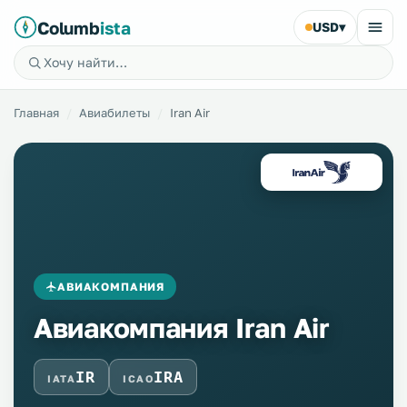
Columb
ista
USD
▾
Главная
Авиабилеты
Iran Air
АВИАКОМПАНИЯ
Авиакомпания Iran Air
IR
IRA
IATA
ICAO