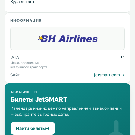
Куда летает
ИНФОРМАЦИЯ
IATA
JA
Межд. ассоциация
воздушного транспорта
Сайт
jetsmart.com →
АВИАБИЛЕТЫ
Билеты JetSMART
Календарь низких цен по направлениям авиакомпании
— выбирайте выгодные даты.
Найти билеты
→