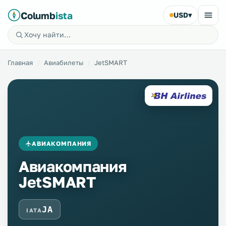
Columb
ista
USD
▾
Главная
Авиабилеты
JetSMART
АВИАКОМПАНИЯ
Авиакомпания
JetSMART
JA
IATA