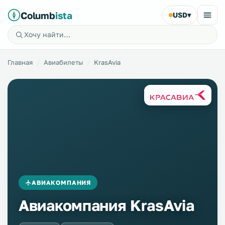
Columb
ista
USD
▾
Главная
Авиабилеты
KrasAvia
АВИАКОМПАНИЯ
Авиакомпания KrasAvia