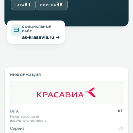
KI
ЭК
IATA
СИРЕНА
ОФИЦИАЛЬНЫЙ
САЙТ
ak-krasavia.ru →
ИНФОРМАЦИЯ
IATA
KI
Межд. ассоциация
воздушного транспорта
Сирена
ЭК