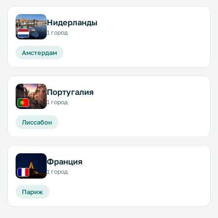
Нидерланды
1 город
Амстердам
Португалия
1 город
Лиссабон
Франция
1 город
Париж