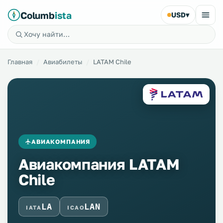
Columb
ista
USD
▾
Главная
Авиабилеты
LATAM Chile
АВИАКОМПАНИЯ
Авиакомпания LATAM
Chile
LA
LAN
IATA
ICAO