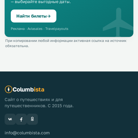
— выбирайте выгодные даты.
Найти билеты
→
Реклама · Aviasales · Travelpayouts
При копировании любой информации активная ссылка на источник
обязательна.
Columb
ista
Сайт о путешествиях и для
путешественников. С 2015 года.
info@columbista.com