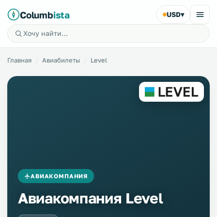
Columb
ista
USD
▾
Главная
Авиабилеты
Level
АВИАКОМПАНИЯ
Авиакомпания Level