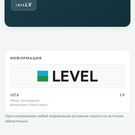
LV
IATA
ИНФОРМАЦИЯ
IATA
LV
Межд. ассоциация
воздушного транспорта
При копировании любой информации активная ссылка на источник
обязательна.