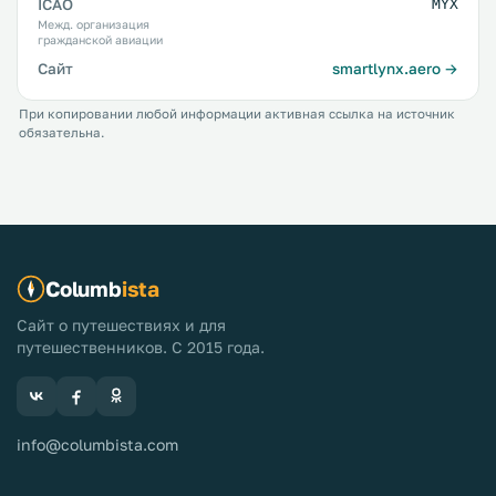
ICAO
MYX
Межд. организация
гражданской авиации
Сайт
smartlynx.aero →
При копировании любой информации активная ссылка на источник
обязательна.
Columb
ista
Сайт о путешествиях и для
путешественников. С 2015 года.
info@columbista.com