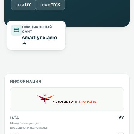
6Y
MYX
IATA
ICAO
ОФИЦИАЛЬНЫЙ
САЙТ
smartlynx.aero
→
ИНФОРМАЦИЯ
IATA
6Y
Межд. ассоциация
воздушного транспорта