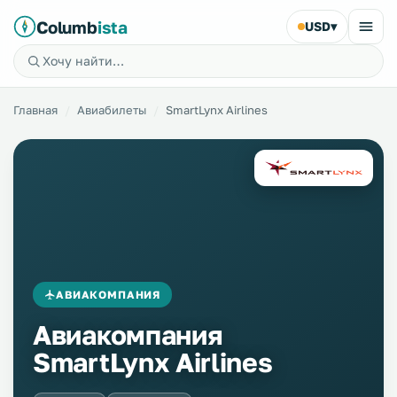
Columb
ista
USD
▾
Главная
Авиабилеты
SmartLynx Airlines
АВИАКОМПАНИЯ
Авиакомпания
SmartLynx Airlines