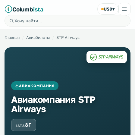
Columb
ista
USD
▾
Главная
Авиабилеты
STP Airways
АВИАКОМПАНИЯ
Авиакомпания STP
Airways
8F
IATA