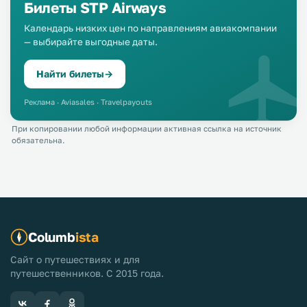
Билеты STP Airways
Календарь низких цен по направлениям авиакомпании
— выбирайте выгодные даты.
Найти билеты
→
Реклама · Aviasales · Travelpayouts
При копировании любой информации активная ссылка на источник
обязательна.
Columb
ista
Сайт о путешествиях и для
путешественников. С 2015 года.