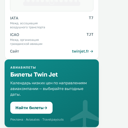
IATA
T7
Межд. ассоциация
воздушного транспорта
ICAO
TJT
Межд. организация
гражданской авиации
Сайт
twinjet.fr →
АВИАБИЛЕТЫ
Билеты Twin Jet
Календарь низких цен по направлениям
авиакомпании — выбирайте выгодные
даты.
Найти билеты
→
Реклама · Aviasales · Travelpayouts