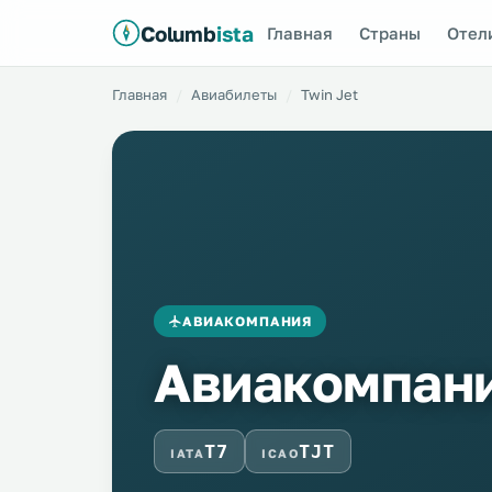
Columb
ista
Главная
Страны
Отел
Главная
Авиабилеты
Twin Jet
АВИАКОМПАНИЯ
Авиакомпани
T7
TJT
IATA
ICAO