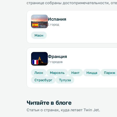
странице собраны достопримечательности, от
Испания
1 город
Маон
Франция
7 городов
Лион
Марсель
Нант
Ницца
Париж
Страсбург
Тулуза
Читайте в блоге
Статьи о странах, куда летает Twin Jet.