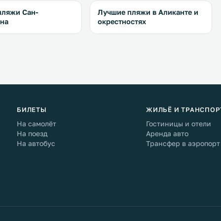
пляжи Сан-
Лучшие пляжи в Аликанте и
яна
окрестностях
БИЛЕТЫ
ЖИЛЬЁ И ТРАНСПОР
На самолёт
Гостиницы и отели
На поезд
Аренда авто
На автобус
Трансфер в аэропорт