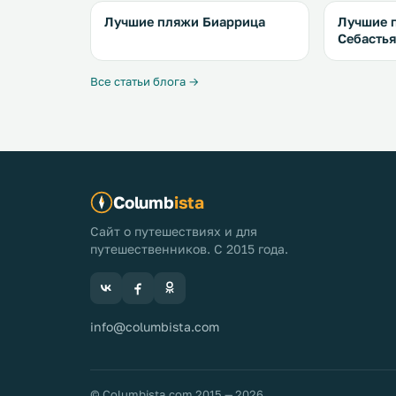
Лучшие пляжи Биаррица
Лучшие 
Себасть
Все статьи блога →
Columb
ista
Сайт о путешествиях и для
путешественников. С 2015 года.
info@columbista.com
© Columbista.com 2015 — 2026