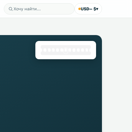
USD
— $
▾