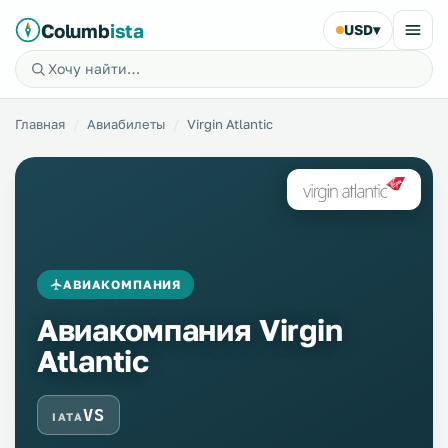
Columb
ista
USD
▾
Главная
Авиабилеты
Virgin Atlantic
АВИАКОМПАНИЯ
Авиакомпания Virgin
Atlantic
VS
IATA