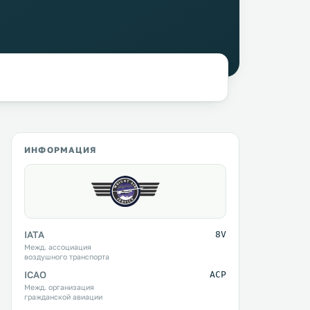
ИНФОРМАЦИЯ
IATA
8V
Межд. ассоциация
воздушного транспорта
ICAO
ACP
Межд. организация
гражданской авиации