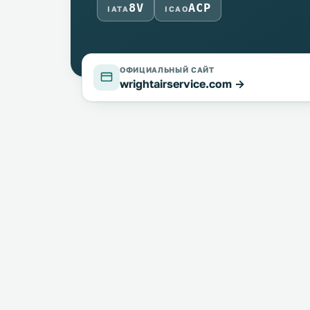
8V
ACP
IATA
ICAO
ОФИЦИАЛЬНЫЙ САЙТ
wrightairservice.com →