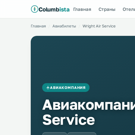
Columb
ista
Главная
Страны
Отел
Главная
Авиабилеты
Wright Air Service
АВИАКОМПАНИЯ
Авиакомпания
Service