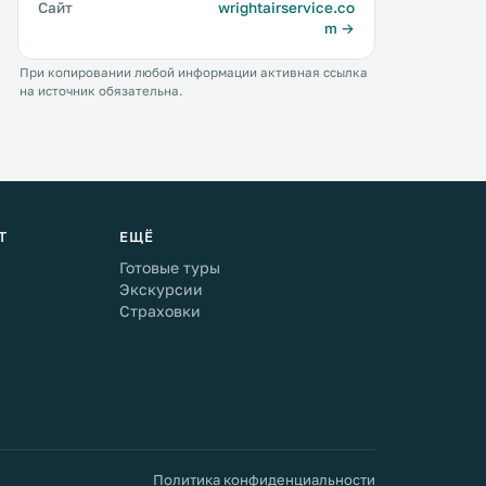
Сайт
wrightairservice.co
m →
При копировании любой информации активная ссылка
на источник обязательна.
Т
ЕЩЁ
Готовые туры
Экскурсии
Страховки
Политика конфиденциальности