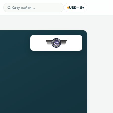
USD
— $
▾