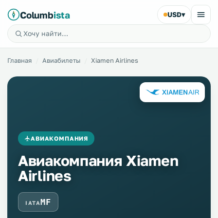
Columb
ista
USD
▾
Главная
Авиабилеты
Xiamen Airlines
АВИАКОМПАНИЯ
Авиакомпания Xiamen
Airlines
MF
IATA