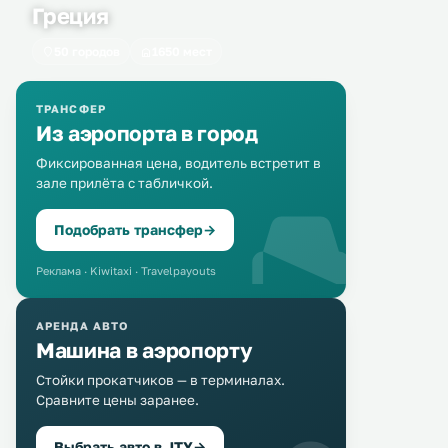
Греция
50 городов
1650 мест
ТРАНСФЕР
Из аэропорта в город
Фиксированная цена, водитель встретит в
зале прилёта с табличкой.
Подобрать трансфер
→
Реклама · Kiwitaxi · Travelpayouts
АРЕНДА АВТО
Машина в аэропорту
Стойки прокатчиков — в терминалах.
Сравните цены заранее.
Выбрать авто в JTY
→