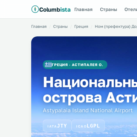
Columb
ista
Главная
Страны
Отел
Главная
Страны
Греция
Ном (префектура) Д
ГРЕЦИЯ · АСТИПАЛЕЯ О.
Национальны
острова Аст
Astypalaia Island National Airport
JTY
LGPL
IATA
ICAO