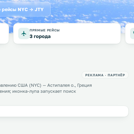
 рейсы NYC → JTY
ПРЯМЫЕ РЕЙСЫ
3 города
РЕКЛАМА · ПАРТНЁР
влению США (NYC) — Астипалея о., Греция
ения; иконка-лупа запускает поиск