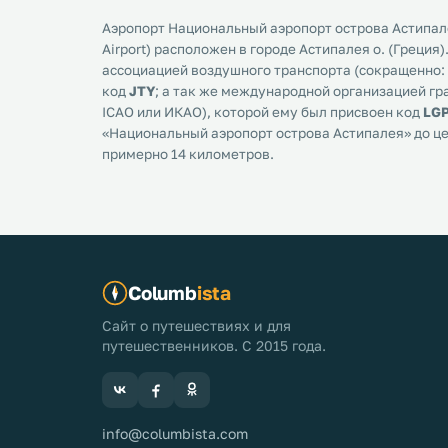
Аэропорт Национальный аэропорт острова Астипалея
Airport) расположен в городе Астипалея о. (Греци
ассоциацией воздушного транспорта (сокращенно: I
код
JTY
; а так же международной организацией г
ICAO или ИКАО), которой ему был присвоен код
LG
«Национальный аэропорт острова Астипалея» до це
примерно 14 километров.
Columb
ista
Сайт о путешествиях и для
путешественников. С 2015 года.
info@columbista.com