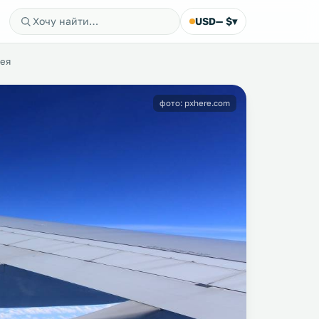
USD
— $
▾
лея
фото: pxhere.com