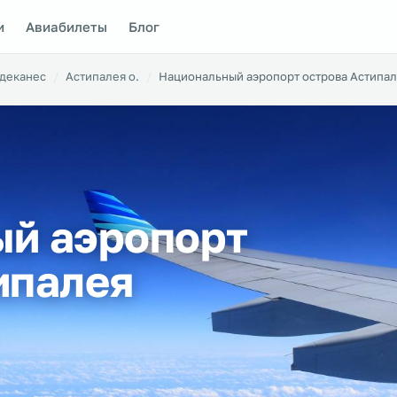
и
Авиабилеты
Блог
одеканес
Астипалея о.
Национальный аэропорт острова Астипа
й аэропорт
ипалея