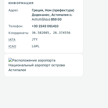
ИНФОРМАЦИЯ
Адрес
Греция, Ном (префектура)
Додеканес, Астипалея о.
Αστυπάλαια 859 00
Телефон
+30 2243 061410
Координаты
36.582085
,
26.374556
IATA
JTY
ICAO
LGPL