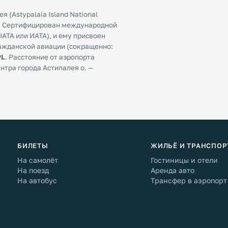
 (Astypalaia Island National
я). Сертифицирован международной
ATA или ИАТА), и ему присвоен
ражданской авиации (сокращенно:
PL
. Расстояние от аэропорта
нтра города Астипалея о. —
БИЛЕТЫ
ЖИЛЬЁ И ТРАНСПОР
На самолёт
Гостиницы и отели
На поезд
Аренда авто
На автобус
Трансфер в аэропорт