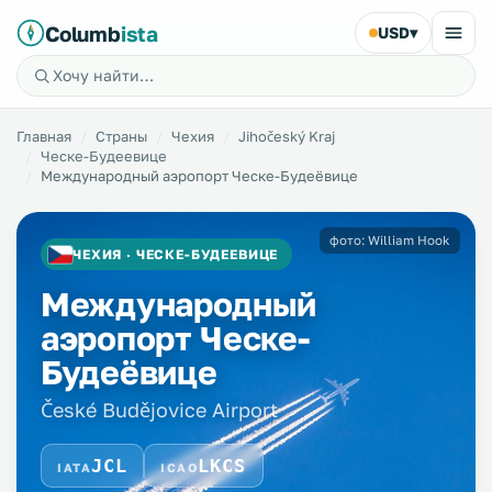
Columb
ista
USD
▾
Главная
Страны
Чехия
Jihočeský Kraj
Ческе-Будеевице
Международный аэропорт Ческе-Будеёвице
фото: William Hook
ЧЕХИЯ · ЧЕСКЕ-БУДЕЕВИЦЕ
Международный
аэропорт Ческе-
Будеёвице
České Budějovice Airport
JCL
LKCS
IATA
ICAO