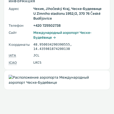
ИНФОРМАЦИЯ
Адрес
Чехия, Jihočeský Kraj, Ческе-Будеевице
U Zimního stadionu 1952/2, 370 76 České
Budějovice
Телефон
+420 725502738
Сайт
Международный аэропорт Ческе-
Будеёвице →
Координаты
48.950034290390555
,
14.435981874200138
IATA
JCL
ICAO
LKCS