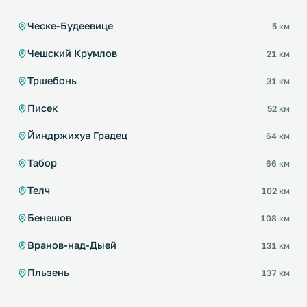
Ческе-Будеевице
5 км
Чешский Крумлов
21 км
Тршебонь
31 км
Писек
52 км
Йиндржихув Градец
64 км
Табор
66 км
Телч
102 км
Бенешов
108 км
Вранов-над-Дыей
131 км
Пльзень
137 км