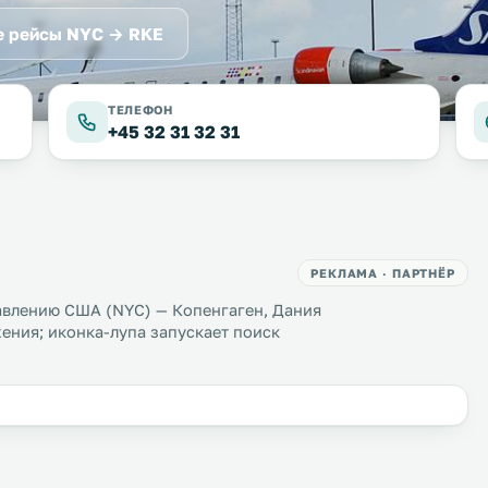
 рейсы NYC → RKE
ТЕЛЕФОН
+45 32 31 32 31
РЕКЛАМА · ПАРТНЁР
авлению США (NYC) — Копенгаген, Дания
ения; иконка-лупа запускает поиск