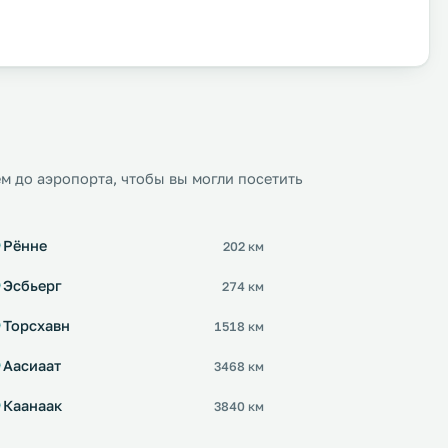
м до аэропорта, чтобы вы могли посетить
Рённе
202 км
Эсбьерг
274 км
Торсхавн
1518 км
Аасиаат
3468 км
Каанаак
3840 км