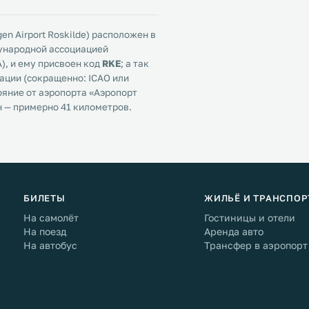
n Airport Roskilde) расположен в
ународной ассоциацией
), и ему присвоен код
RKE
; а так
ции (сокращенно: ICAO или
ояние от аэропорта «Аэропорт
н — примерно 41 километров.
БИЛЕТЫ
ЖИЛЬЁ И ТРАНСПОР
На самолёт
Гостиницы и отели
На поезд
Аренда авто
На автобус
Трансфер в аэропорт