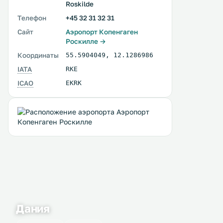
Roskilde
Телефон
+45 32 31 32 31
Сайт
Аэропорт Копенгаген
Роскилле →
Координаты
55.5904049
,
12.1286986
IATA
RKE
ICAO
EKRK
Дания