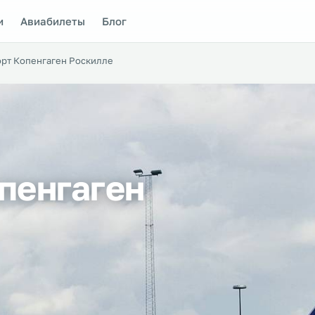
и
Авиабилеты
Блог
рт Копенгаген Роскилле
пенгаген