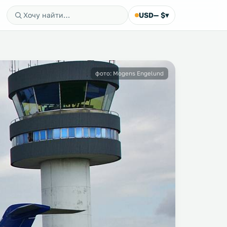
USD
— $
▾
фото: Mogens Engelund