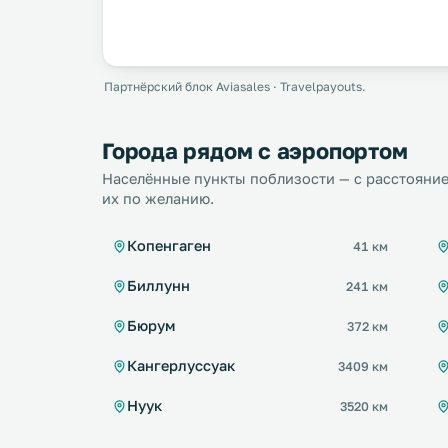
Партнёрский блок Aviasales · Travelpayouts.
Города рядом с аэропортом
Населённые пункты поблизости — с расстояние
их по желанию.
Копенгаген
41 км
Биллунн
241 км
Бюрум
372 км
Кангерлуссуак
3409 км
Нуук
3520 км