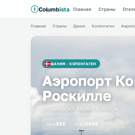
Columb
ista
Главная
Страны
Отел
Главная
Страны
Дания
Копенгаген
Аэропо
ДАНИЯ · КОПЕНГАГЕН
Аэропорт Ко
Роскилле
Copenhagen Airport Roskilde
RKE
EKRK
IATA
ICAO