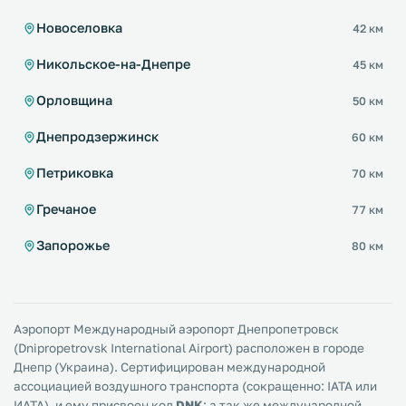
Новоселовка
42 км
Никольское-на-Днепре
45 км
Орловщина
50 км
Днепродзержинск
60 км
Петриковка
70 км
Гречаное
77 км
Запорожье
80 км
Аэропорт Международный аэропорт Днепропетровск
(Dnipropetrovsk International Airport) расположен в городе
Днепр (Украина). Сертифицирован международной
ассоциацией воздушного транспорта (сокращенно: IATA или
ИАТА), и ему присвоен код
DNK
; а так же международной