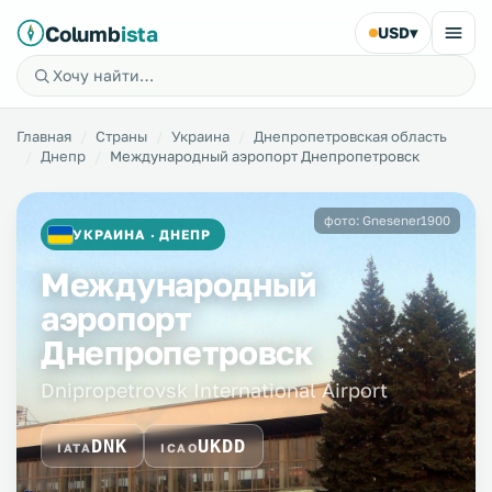
Columb
ista
USD
▾
Главная
Страны
Украина
Днепропетровская область
Днепр
Международный аэропорт Днепропетровск
фото: Gnesener1900
УКРАИНА · ДНЕПР
Международный
аэропорт
Днепропетровск
Dnipropetrovsk International Airport
DNK
UKDD
IATA
ICAO