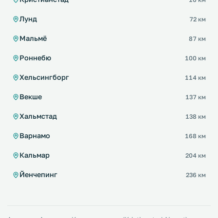
Лунд
72 км
Мальмё
87 км
Роннебю
100 км
Хельсингборг
114 км
Векше
137 км
Хальмстад
138 км
Варнамо
168 км
Кальмар
204 км
Йенчепинг
236 км