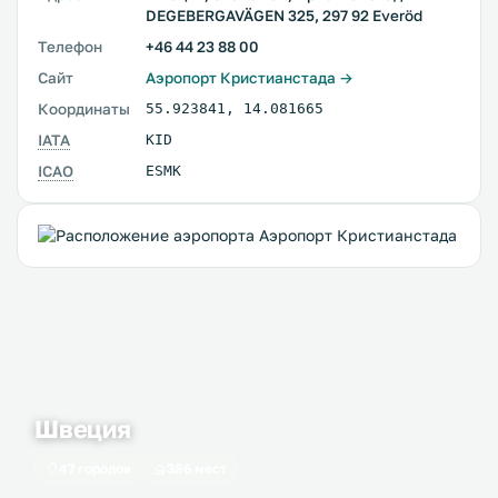
DEGEBERGAVÄGEN 325, 297 92 Everöd
Телефон
+46 44 23 88 00
Сайт
Аэропорт Кристианстада →
Координаты
55.923841
,
14.081665
IATA
KID
ICAO
ESMK
Швеция
47 городов
386 мест