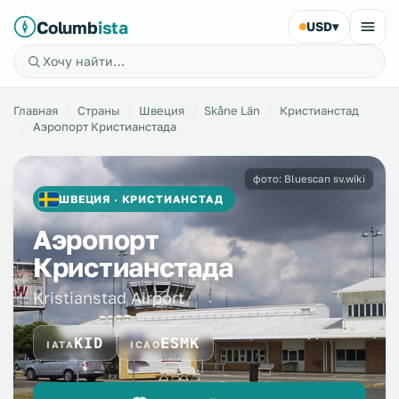
Columb
ista
USD
▾
Главная
Страны
Швеция
Skåne Län
Кристианстад
Аэропорт Кристианстада
фото: Bluescan sv.wiki
ШВЕЦИЯ · КРИСТИАНСТАД
Аэропорт
Кристианстада
Kristianstad Airport
KID
ESMK
IATA
ICAO