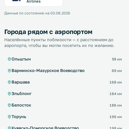
Airlines
Данные по состоянию на 03.08.2026
Города рядом с аэропортом
Населённые пункты поблизости — с расстоянием до
аэропорта, чтобы вы могли посетить их по желанию.
Ольштын
59 км
Варминско-Мазурское Воеводство
69 км
Варшава
168 км
Эльблонг
184 км
Белосток
186 км
Торунь
196 км
Куявско-Поморское Воеводство
198 км