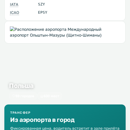
IATA
SZY
ICAO
EPSY
Польша
59 городов
630 мест
ТРАНСФЕР
Из аэропорта в город
Фиксированная цена, водитель встретит в зале прилёта