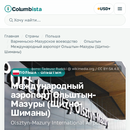
Columb
ista
USD
▾
Главная
Страны
Польша
Варминьско-Мазурское воеводство
Ольштын
Международный аэропорт Ольштын-Мазуры (Щитно-
Шиманы)
фото: Tadeusz Rudzki @ wikimedia.org / CC BY-SA 4.0
ПОЛЬША · ОЛЬШТЫН
Международный
аэропорт Ольштын-
Мазуры (Щитно-
Шиманы)
Olsztyn-Mazury International Airport