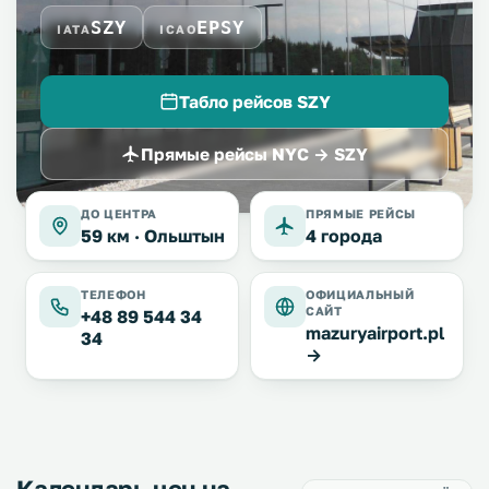
SZY
EPSY
IATA
ICAO
Табло рейсов SZY
Прямые рейсы NYC → SZY
ДО ЦЕНТРА
ПРЯМЫЕ РЕЙСЫ
59 км ·
Ольштын
4 города
ТЕЛЕФОН
ОФИЦИАЛЬНЫЙ
САЙТ
+48 89 544 34
mazuryairport.pl
34
→
Календарь цен на