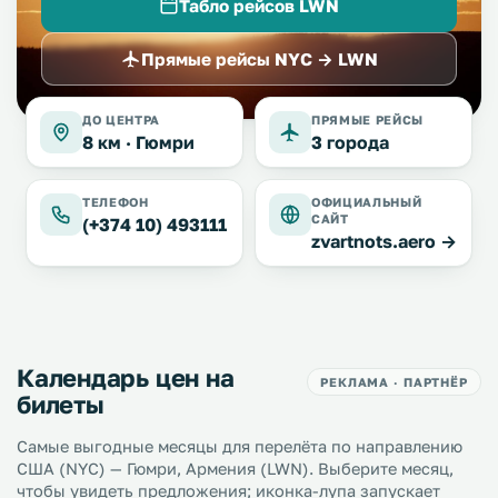
Табло рейсов LWN
Прямые рейсы NYC → LWN
ДО ЦЕНТРА
ПРЯМЫЕ РЕЙСЫ
8 км ·
Гюмри
3 города
ТЕЛЕФОН
ОФИЦИАЛЬНЫЙ
САЙТ
(+374 10) 493111
zvartnots.aero →
Календарь цен на
РЕКЛАМА · ПАРТНЁР
билеты
Самые выгодные месяцы для перелёта по направлению
США (NYC) — Гюмри, Армения (LWN). Выберите месяц,
чтобы увидеть предложения; иконка-лупа запускает