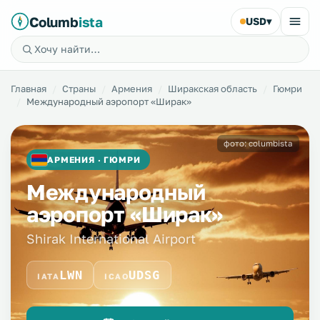
Columb
ista
USD
▾
Главная
Страны
Армения
Ширакская область
Гюмри
Международный аэропорт «Ширак»
фото: columbista
АРМЕНИЯ · ГЮМРИ
Международный
аэропорт «Ширак»
Shirak International Airport
LWN
UDSG
IATA
ICAO