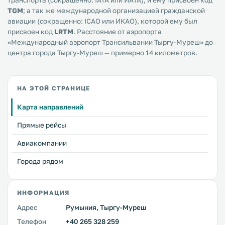
транспорта (сокращенно: IATA или ИАТА), и ему присвоен код
TGM
; а так же международной организацией гражданской
авиации (сокращенно: ICAO или ИКАО), которой ему был
присвоен код
LRTM
. Расстояние от аэропорта
«Международный аэропорт Трансильвании Тыргу-Муреш» до
центра города Тыргу-Муреш — примерно 14 километров.
НА ЭТОЙ СТРАНИЦЕ
Карта направлений
Прямые рейсы
Авиакомпании
Города рядом
ИНФОРМАЦИЯ
Адрес
Румыния, Тыргу-Муреш
Телефон
+40 265 328 259