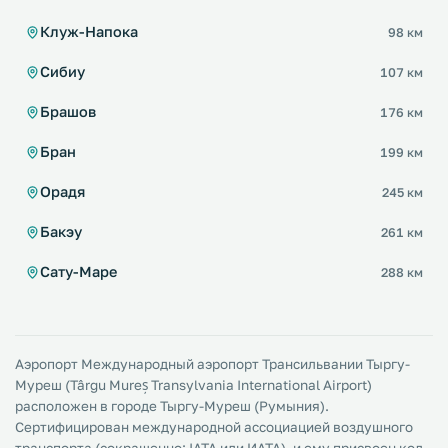
Клуж-Напока
98 км
Сибиу
107 км
Брашов
176 км
Бран
199 км
Орадя
245 км
Бакэу
261 км
Сату-Маре
288 км
Аэропорт Международный аэропорт Трансильвании Тыргу-
Муреш (Târgu Mureș Transylvania International Airport)
расположен в городе Тыргу-Муреш (Румыния).
Сертифицирован международной ассоциацией воздушного