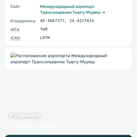
Сайт
Международный аэропорт
Трансильвании Тыргу-Муреш →
Координаты
46.4667377
,
24.4227414
IATA
TGM
ICAO
LRTM
Румыния
17 городов
20 мест