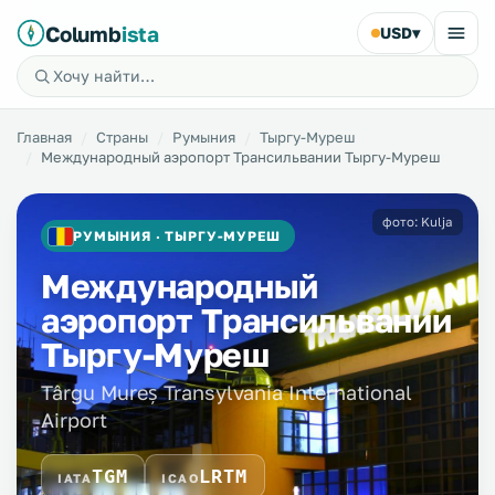
Columb
ista
USD
▾
Главная
Страны
Румыния
Тыргу-Муреш
Международный аэропорт Трансильвании Тыргу-Муреш
фото: Kulja
РУМЫНИЯ · ТЫРГУ-МУРЕШ
Международный
аэропорт Трансильвании
Тыргу-Муреш
Târgu Mureș Transylvania International
Airport
TGM
LRTM
IATA
ICAO