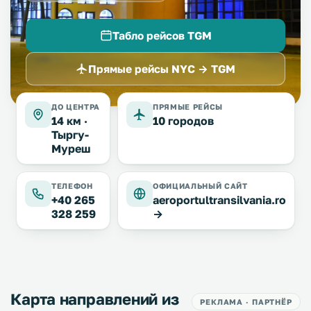
Табло рейсов TGM
Прямые рейсы NYC → TGM
ДО ЦЕНТРА
ПРЯМЫЕ РЕЙСЫ
14 км ·
10 городов
Тыргу-
Муреш
ТЕЛЕФОН
ОФИЦИАЛЬНЫЙ САЙТ
+40 265
aeroportultransilvania.ro
328 259
→
Карта направлений из
РЕКЛАМА · ПАРТНЁР