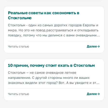
поэтому поездка должна была пройти под лозунгом
«Как съездить в Стокгольм и не разориться», но как
Реальные советы как сэкономить в
оказалось, всё не так страшно. Но начну с самого
Стокгольме
начала.
Стокгольм - один из самых дорогих городов Европы и
мира. Но это не повод расстраиваться и откладывать
поездку, потому что мы делимся с вами очевидными и
не очень способами сэкономить в путешествии.
Расходы можно сократить на всем: от авиабилетов до
Далее
Читать статью
кофе, при этом не отказывая себе в удовольствиях, и
мы расскажем как.
10 причин, почему стоит ехать в Стокгольм
Стокгольм — не самое очевидное летнее
направление. С другой стороны много ли ваших
знакомых видели этот город? Вот. А вы увидите и этот
опыт будет уникальным. Потому что, чем меньше от
города ждешь, тем больше впечатлений он готов вам
Далее
Читать статью
подарить. Итак, чем же готов удивить вас Стокгольм?