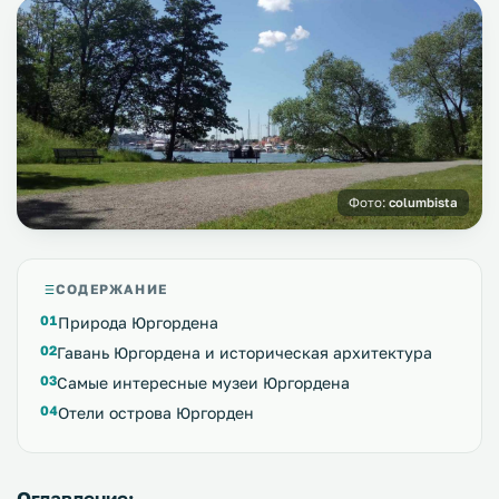
Фото:
columbista
СОДЕРЖАНИЕ
Природа Юргордена
Гавань Юргордена и историческая архитектура
Самые интересные музеи Юргордена
Отели острова Юргорден
Оглавление: