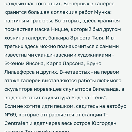
каждый шаг того стоит. Во-первых в галерее
хранится большая коллекция работ Мунка:
картины и гравюры. Во-вторых, здесь хранится
посмертная маска Ницше, который был другом
хозяина галереи, банкира Эрнеста Тиля. И в-
третьих здесь можно познакомиться с самыми
известными скандинавскими художниками -
Эженом Янсона, Карла Ларсона, Бруно
Лильефорса и других. В-четвертых - на первом
этаже галереи выставляются работы любимого
скульптора норвежцев скульптора Вигеланда, а
во дворе стоит скульптура Родена "Тень".
Если не хотите идти пешком, садитесь на автобус
№69, которые отправляется от станции T-
Centralen и едет через весь остров Юргорден
прямо к Тильской галерее.