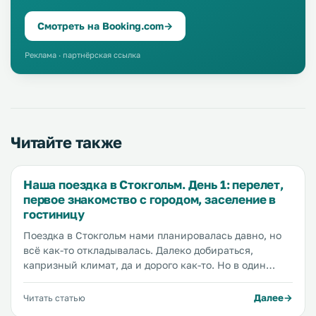
Смотреть на Booking.com
→
Реклама · партнёрская ссылка
Читайте также
Наша поездка в Стокгольм. День 1: перелет,
первое знакомство с городом, заселение в
гостиницу
Поездка в Стокгольм нами планировалась давно, но
всё как-то откладывалась. Далеко добираться,
капризный климат, да и дорого как-то. Но в один
прекрасный момент мы всё же решились, и купили
билеты на самолет, и начали готовиться к поездке.
Далее
Читать статью
Стокгольм - один из самых дорогих городов Европы, и