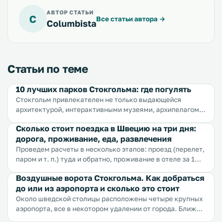
АВТОР СТАТЬИ
C
Все статьи автора
→
Columbista
Статьи по теме
10 лучших парков Стокгольма: где погулять
Стокгольм привлекателен не только выдающейся
архитектурой, интерактивными музеями, архипелагом
островов, но и многочисленными парками и садами, на
Сколько стоит поездка в Швецию на три дня:
любованием которыми придется выделить не один день,
дорога, проживание, еда, развлечения
но оно того стоит.
Проведем расчеты в несколько этапов: проезд (перелет,
паром и т. п.) туда и обратно, проживание в отеле за 1
день, питание на 1 день, экскурсии и сувениры на 1 день.
Воздушные ворота Стокгольма. Как добраться
В расчетах мы будем брать средние цены...
до или из аэропорта и сколько это стоит
Около шведской столицы расположены четыре крупных
аэропорта, все в некотором удалении от города. Ближе
всех находится Бромма (8 км от города), а самым