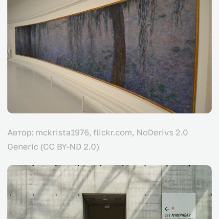
Автор: mckrista1976, flickr.com, NoDerivs 2.0
Generic (CC BY-ND 2.0)