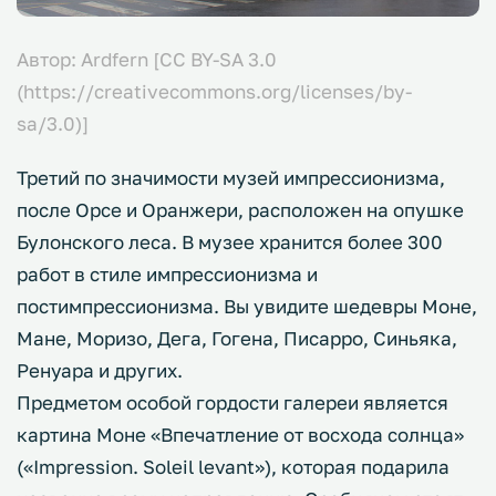
Автор: Ardfern [CC BY-SA 3.0
(https://creativecommons.org/licenses/by-
sa/3.0)]
Третий по значимости музей импрессионизма,
после Орсе и Оранжери, расположен на опушке
Булонского леса. В музее хранится более 300
работ в стиле импрессионизма и
постимпрессионизма. Вы увидите шедевры Моне,
Мане, Моризо, Дега, Гогена, Писарро, Синьяка,
Ренуара и других.
Предметом особой гордости галереи является
картина Моне «Впечатление от восхода солнца»
(«Impression. Soleil levant»), которая подарила