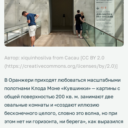
Автор: xiquinhosilva from Cacau [CC BY 2.0
(https://creativecommons.org/licenses/by/2.0)]
В Оранжери приходят любоваться масштабными
полотнами Клода Моне «Кувшинки» — картины с
общей поверхностью 200 кв. м. занимают две
овальные комнаты и «создают иллюзию
бесконечного целого, словно это волна, но при
этом нет ни горизонта, ни берега», как выразился