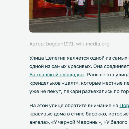
Автор: bogdan1971, wikimedia.org
Улица Целетна является одной из самых 
одной из самых красивых. Она соединяе
Вацлавской площадью
. Раньше эта улиц
крендельков «цалт», которые местные п
уже не пекут, пекари разъехались по гор
На этой улице обратите внимание на
Пор
красивые дома в стиле барокко, которые
ангела», «У черной Мадонны», «У белого 