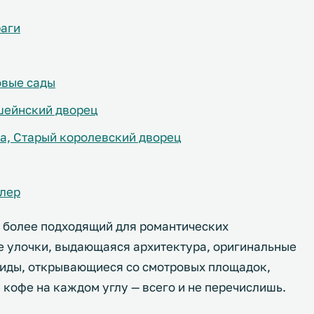
раги
овые сады
шейнский дворец
та, Старый королевский дворец
лер
в, более подходящий для романтических
е улочки, выдающаяся архитектура, оригинальные
виды, открывающиеся со смотровых площадок,
 кофе на каждом углу — всего и не перечислишь.