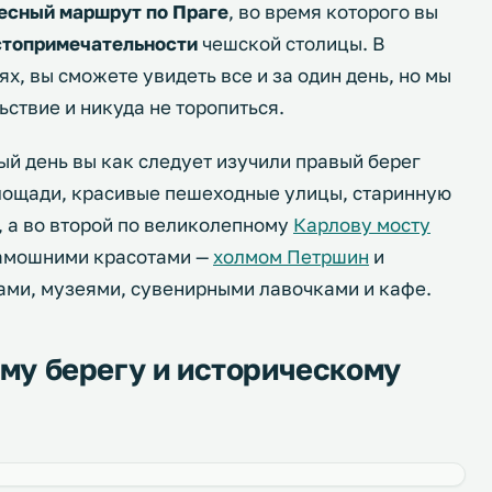
есный маршрут по Праге
, во время которого вы
стопримечательности
чешской столицы. В
х, вы сможете увидеть все и за один день, но мы
ствие и никуда не торопиться.
ый день вы как следует изучили правый берег
ощади, красивые пешеходные улицы, старинную
 а во второй по великолепному
Карлову мосту
тамошними красотами —
холмом Петршин
и
ами, музеями, сувенирными лавочками и кафе.
ому берегу и историческому