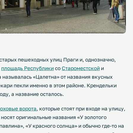
старых пешеходных улиц Праги и, однозначно,
т
площадь Республики
со
Староместской
и
а называлась «Цалетна» от названия вкусных
екари пекли именно в этом районе. Крендельки
оду, а название осталось.
оховые ворота
, которые стоят при входе на улицу,
 носят оригинальные названия «У золотого
павлина», «У красного солнца» и обычно где-то на