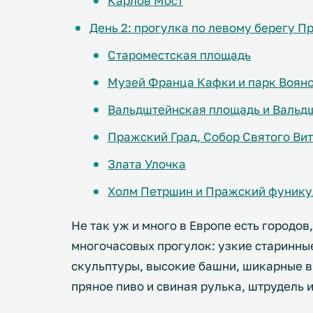
Карлов Мост
День 2: прогулка по левому берегу П
Староместская площадь
Музей Франца Кафки и парк Воян
Вальдштейнская площадь и Вальд
Пражский Град, Собор Святого Ви
Злата Улочка
Холм Петршин и Пражский фунику
Не так уж и много в Европе есть городо
многочасовых прогулок: узкие старинны
скульптуры, высокие башни, шикарные 
пряное пиво и свиная рулька, штрудель и