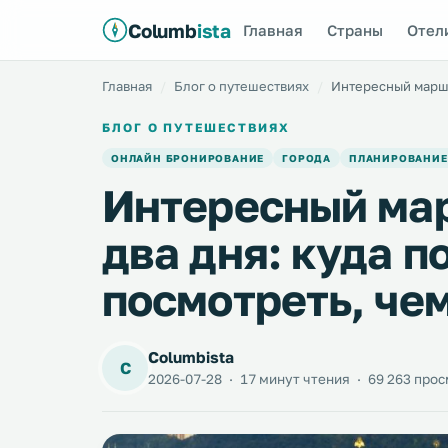
Columb
ista
Главная
Страны
Отел
Главная
Блог о путешествиях
Интересный маршру
БЛОГ О ПУТЕШЕСТВИЯХ
ОНЛАЙН БРОНИРОВАНИЕ
ГОРОДА
ПЛАНИРОВАНИЕ
Интересный мар
два дня: куда п
посмотреть, че
Columbista
C
2026-07-28
·
17 минут чтения
·
69 263 про