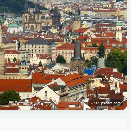
Фото:
pxhere.com