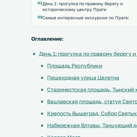
День 1: прогулка по правому берегу и
историческому центру Праги
Самые интересные экскурсии по Праге:
Оглавление:
День 1: прогулка по правому берегу 
Площадь Республики
Пешеходная улица Целетна
Староместская площадь, Тынский 
Вацлавская площадь, статуя Свят
Крепость Вышеград, Собор Святых
Набережная Влтавы, Танцующий 