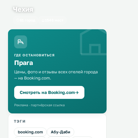
Чехия
61 город
1546 мест
ГДЕ ОСТАНОВИТЬСЯ
Прага
Цены, фото и отзывы всех отелей города
— на Booking.com.
Смотреть на Booking.com
→
Реклама · партнёрская ссылка
ТЭГИ
booking.com
Абу-Даби