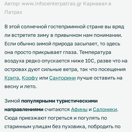
Автор: www.infocenterpatras.gr Карнавал в
Патрах
В этой солнечной гостеприимной стране вы вряд
ли встретите зиму в привычном нам понимании.
Если обычно зимой природа засыпает, то здесь
она просто прикрывает глаза. Температура
воздуха редко опускается ниже 10С, разве что на
островах дуют сильные ветра, так что посещения
Крита
,
Корфу
или
Санторини
лучше оставить на
весну и лето.
Зимой
популярными туристическими
направлениями
считаются
Афины
и
Салоники
.
Сюда приезжают погреться и погулять по
старинным улицам без пуховика, побродить по