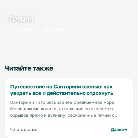
Греция
50 городов
1650 мест
Читайте также
Путешествие на Санторини осенью: как
увидеть все и действительно отдохнуть
Санторини - это бескрайнее Средиземное море,
белоснежные домики, стекающие со скалистых
обрывов прямо к вулкану, бесконечные пляжи с
мягким песком, аутентичные отели и гостевые дома,
самые красивые в мире закаты, вкусная и полезная
Далее
Читать статью
еда, ленивые коты, отдыхающие везде, где можно