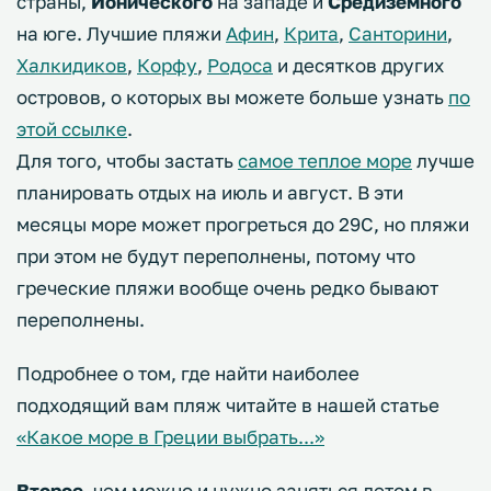
страны,
Ионического
на западе и
Средиземного
на юге. Лучшие пляжи
Афин
,
Крита
,
Санторини
,
Халкидиков
,
Корфу
,
Родоса
и десятков других
островов, о которых вы можете больше узнать
по
этой ссылке
.
Для того, чтобы застать
самое теплое море
лучше
планировать отдых на июль и август. В эти
месяцы море может прогреться до 29С, но пляжи
при этом не будут переполнены, потому что
греческие пляжи вообще очень редко бывают
переполнены.
Подробнее о том, где найти наиболее
подходящий вам пляж читайте в нашей статье
«Какое море в Греции выбрать...»
Второе
, чем можно и нужно заняться летом в