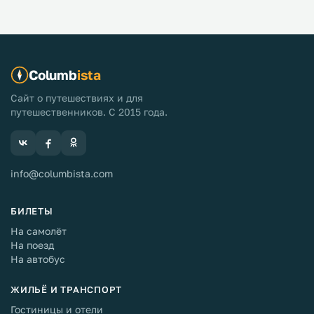
закаты, вкуснейшая еда, оригинальные отели,
гостеприимные местные жители — и это далеко не
весь список достоинств острова Санторини.
Рассказываем вам, чем заняться на Санторини, чтобы
проникнуться духом этого острова...
Columb
ista
Сайт о путешествиях и для
путешественников. С 2015 года.
info@columbista.com
БИЛЕТЫ
На самолёт
На поезд
На автобус
ЖИЛЬЁ И ТРАНСПОРТ
Гостиницы и отели