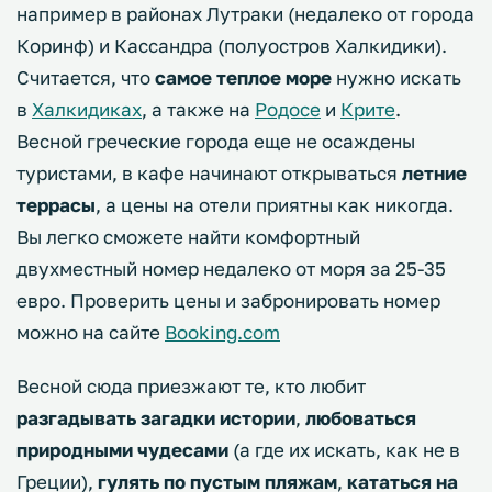
например в районах Лутраки (недалеко от города
Коринф) и Кассандра (полуостров Халкидики).
Считается, что
самое теплое море
нужно искать
в
Халкидиках
, а также на
Родосе
и
Крите
.
Весной греческие города еще не осаждены
туристами, в кафе начинают открываться
летние
террасы
, а цены на отели приятны как никогда.
Вы легко сможете найти комфортный
двухместный номер недалеко от моря за 25-35
евро. Проверить цены и забронировать номер
можно на сайте
Booking.com
Весной сюда приезжают те, кто любит
разгадывать загадки истории
,
любоваться
природными чудесами
(а где их искать, как не в
Греции),
гулять по пустым пляжам
,
кататься на