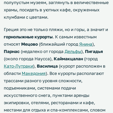
полупустым музеям, заглянуть в величественные
храмы, посидеть в уютных кафе, окруженных
клумбами с цветами.
Греция это не только пляжи, но и горы, а значит и
горнолыжные курорты
. К самым известным
относят
Мецово
(ближайший город
Янина
),
Парнас
(недалеко от города
Дельфы
),
Пигадья
(около города Наусса),
Каймакцалан
(город
Като-Лутраки
),
Василица
(курорт расположен в
области
Македония
). Все курорты располагают
трассами разного уровня сложности,
подъемниками, системами подачи
искусственного снега, пунктами аренды
экипировки, отелями, ресторанами и кафе,
местами для отдыха и спа-комплексами, словом