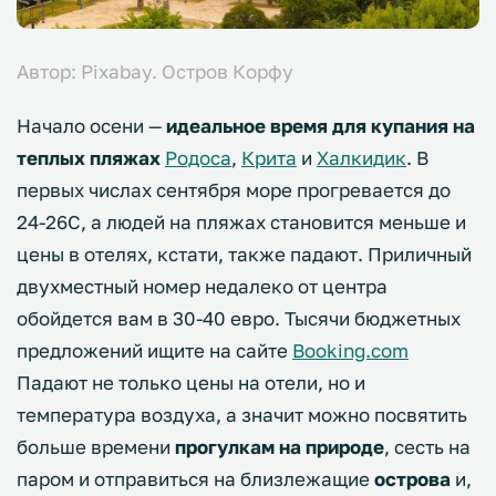
Автор: Pixabay. Остров Корфу
Начало осени —
идеальное время для купания на
теплых пляжах
Родоса
,
Крита
и
Халкидик
. В
первых числах сентября море прогревается до
24-26С, а людей на пляжах становится меньше и
цены в отелях, кстати, также падают. Приличный
двухместный номер недалеко от центра
обойдется вам в 30-40 евро. Тысячи бюджетных
предложений ищите на сайте
Booking.com
Падают не только цены на отели, но и
температура воздуха, а значит можно посвятить
больше времени
прогулкам на природе
, сесть на
паром и отправиться на близлежащие
острова
и,