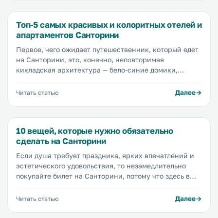
отдохнуть, и океан впечатлений. Мы поехали на отдых
в сентябре, чтобы своими глазами увидеть все самые
Топ-5 самых красивых и колоритных отелей и
красивые города и пляжи, составить идеальный
апартаментов Санторини
маршрут по Санторини и рассказать вам о своем
опыте.
Первое, чего ожидает путешественник, который едет
на Санторини, это, конечно, неповторимая
кикладская архитектура — бело-синие домики,
которые словно растеклись по скалам — а только
потом уже море, пляжи, греческая кухня и
Далее
Читать статью
гостеприимные местные жители. Гулять по узким
улочкам главных курортных городов Санторини — Ии
и Фиры — ни с чем не сравнимое удовольствие, но и
10 вещей, которые нужно обязательно
отель нужно выбрать такой, чтобы в него хотелось
сделать на Санторини
вернуться после прогулки. Поэтому мы предлагаем
вашему вниманию обзор самых красивых и
Если душа требует праздника, ярких впечатлений и
колоритных отелей и апартаментов Санторини.
эстетического удовольствия, то незамедлительно
покупайте билет на Санторини, потому что здесь в
избытке есть все, что вам нужно. Уникальная
архитектура — есть! Завораживающие горы — есть!
Далее
Читать статью
Дымящиеся вулканы — есть! Глубокое синее море —
есть! Просторные песчаные пляжи, великолепные