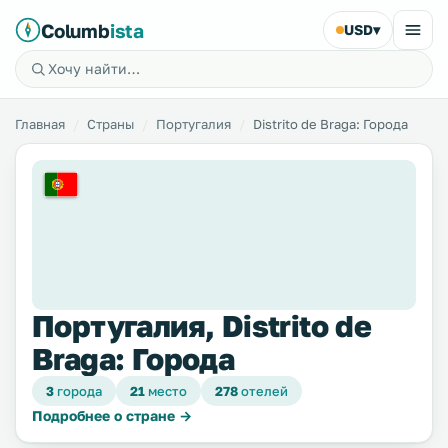
Columb
ista
USD
▾
Главная
Страны
Португалия
Distrito de Braga: Города
Португалия, Distrito de
Braga: Города
3
города
21
место
278
отелей
Подробнее о стране →