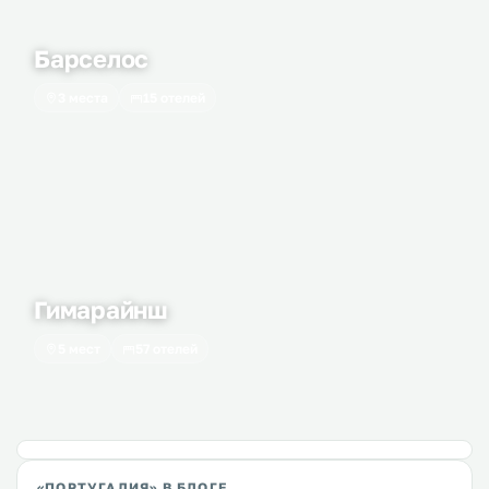
Барселос
3 места
15 отелей
Гимарайнш
5 мест
57 отелей
«ПОРТУГАЛИЯ» В БЛОГЕ