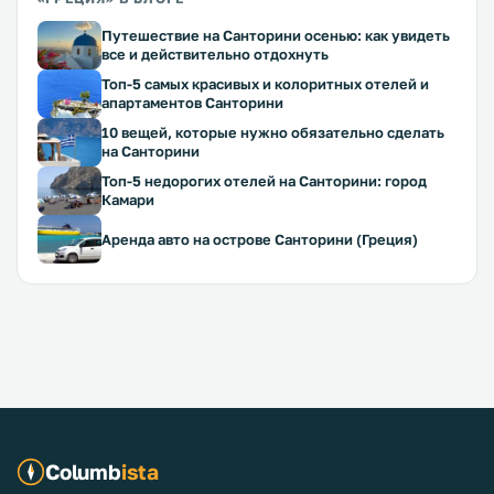
Путешествие на Санторини осенью: как увидеть
все и действительно отдохнуть
Топ-5 самых красивых и колоритных отелей и
апартаментов Санторини
10 вещей, которые нужно обязательно сделать
на Санторини
Топ-5 недорогих отелей на Санторини: город
Камари
Аренда авто на острове Санторини (Греция)
Columb
ista