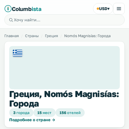
Columb
ista
USD
▾
Главная
Страны
Греция
Nomós Magnisías: Города
Греция, Nomós Magnisías:
Города
3
города
15
мест
156
отелей
Подробнее о стране →