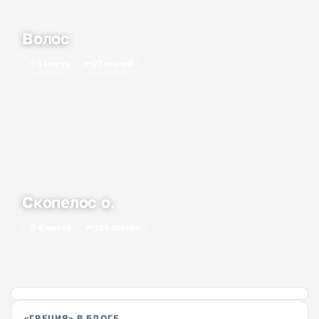
Волос
1 место
27 отелей
Скопелос о.
4 места
105 отелей
«ГРЕЦИЯ» В БЛОГЕ