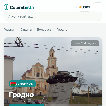
Columb
ista
USD
▾
Главная
Страны
Беларусь
Гродно
фото: Yuri Loginov
БЕЛАРУСЬ
Гродно