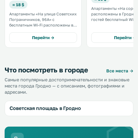
≈ 18 $
Апартаменты «На соро
Апартаменты «На улице Советских
расположены в Гродно. К услуга
Пограничников, 96А» с
гостей бесплатный Wi-Fi
бесплатным Wi-Fi расположены в
курортного города Дру
2,1 км от центра Гродно и 40 км от
отсюда — 40 км. В некоторых
курортного города
апартаментах имеется к
Перейти →
Перейти →
Друскининкай. .
микроволновой печью 
холодильником. .
Что посмотреть в городе
Все места →
Самые популярные достопримечательности и знаковые
места города Гродно — с описанием, фотографиями и
адресами.
Советская площадь в Гродно