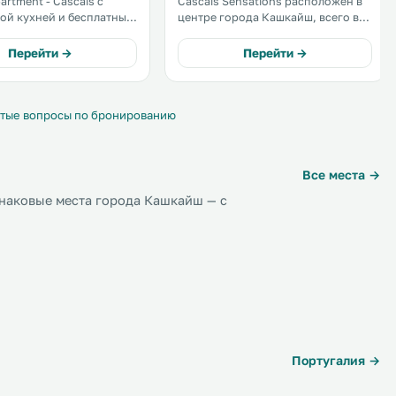
rtment - Cascais с
Cascais Sensations расположен в
ой кухней и бесплатным
центре города Кашкайш, всего в
положены в центре
нескольких минутах ходьбы от
шкайш, в 100 метрах от
пляжа. Гостям предоставляется
Перейти →
Перейти →
бесплатный Wi-Fi. .
тые вопросы по бронированию
Все места →
наковые места города Кашкайш — с
Португалия →