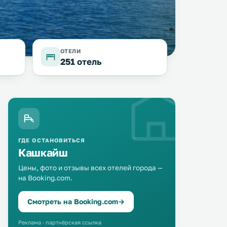
ОТЕЛИ
251 отель
ГДЕ ОСТАНОВИТЬСЯ
Кашкайш
Цены, фото и отзывы всех отелей города —
Cascais Downtown Apartment
на Booking.com.
Cascais Feelings
0 км
0 км
with Sea View
≈ 86 $
Смотреть на Booking.com
→
≈ 126 $
Апартаменты Cascais Feel
Апартаменты Cascais Downtown с
расположены в городе К
Реклама · партнёрская ссылка