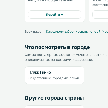
находятся в городе Кашкайш.
Modern Apa
Ратуша Кашкайша расположена в
собственн
100 метрах. Во всех апартаментах
Wi-Fi рас
обустроены обеденная зона и
города Ка
Перейти →
гостиный уголок с телевизором
пляжа. .
плоским экраном и кабельным
каналами. .
Booking.com:
Как самому забронировать номер?
·
Час
Что посмотреть в городе
Самые популярные достопримечательности и з
описанием, фотографиями и адресами.
Пляж Гинчо
Общественные, городские пляжи
Другие города страны