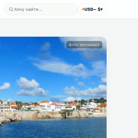
USD
— $
▾
фото: bernswaelz