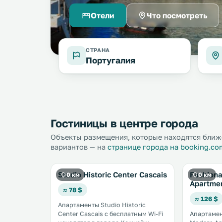
Отели
Что посмотреть
СТРАНА
Португалия
Гостиницы в центре города
Объекты размещения, которые находятся ближ
вариантов — на
странице города на booking.co
Studio Historic Center Cascais
Fashion
0 км
0 км
Apartmen
≈ 78 $
≈ 126 $
Апартаменты Studio Historic
Center Cascais с бесплатным Wi-Fi
Апартамен