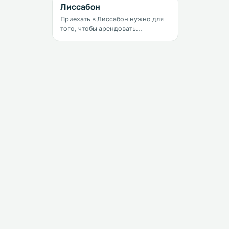
Лиссабон
Приехать в Лиссабон нужно для
того, чтобы арендовать
прекрасный номер с террасой,
встать у перил, сделать глоток
прекрасного португальского
кофе, почувствовать как тает во
рту лиссабонский десерт с
заварным кремом &laquo;паштел
де ната&raquo;, окинуть взглядом
океан оранжевых черепичных
крыш и понять, что все проблемы
очень далеко. В Лиссабоне
можно танцевать до утра где-то
на улице Rua de Alecrim,
пробовать вкуснейшую
португальскую еду на старых
улочках, восторгаться
пейзажами на бесчисленных
смотровых площадках, увидеть
могучий океан, восхищаться
неприступными скалами, выпить
бокал оригинальной мадеры или
настоящего портвейна, встретить