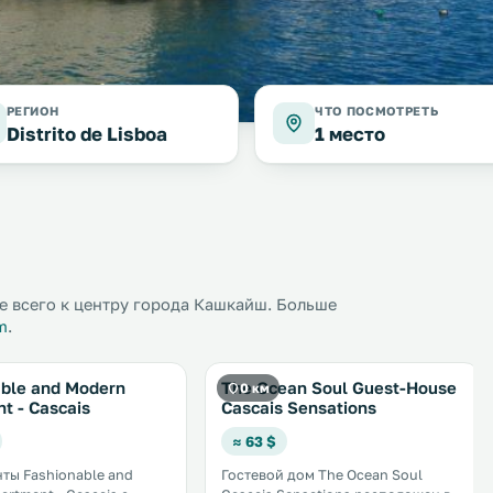
РЕГИОН
ЧТО ПОСМОТРЕТЬ
Distrito de Lisboa
1 место
е всего к центру города Кашкайш. Больше
m
.
able and Modern
The Ocean Soul Guest-House
0 км
t - Cascais
Cascais Sensations
≈ 63 $
ты Fashionable and
Гостевой дом The Ocean Soul