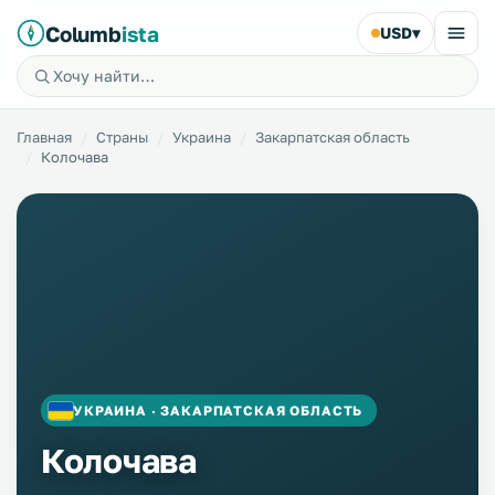
Columb
ista
USD
▾
Главная
Страны
Украина
Закарпатская область
Колочава
УКРАИНА · ЗАКАРПАТСКАЯ ОБЛАСТЬ
Колочава