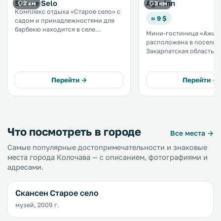
Staroe Selo
Agio Inn
2 км
3 км
Комплекс отдыха «Старое село» с
≈ 9 $
садом и принадлежностями для
барбекю находится в селе
Мини-гостиница «Ажио
Колочава. До села Пилипец —
расположена в поселке
39 км. В помещениях подключен
Закарпатская область, в
бесплатный Wi-Fi. В распоряжении
поселка Славско. К услугам гостей
гостей обеденная зона и/или
принадлежности для ба
балкон. .
помещение для хранени
Перейти →
Перейти →
ресторан. .
Что посмотреть в городе
Все места →
Самые популярные достопримечательности и знаковые
места города Колочава — с описанием, фотографиями и
адресами.
Скансен Старое село
музей, 2009 г.